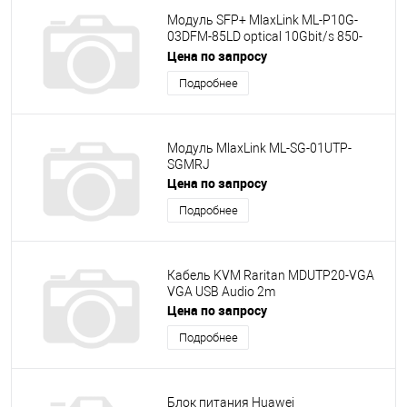
Модуль SFP+ MlaxLink ML-P10G-
03DFM-85LD optical 10Gbit/s 850-
300m SFP+ LC
Цена по запросу
Подробнее
Модуль MlaxLink ML-SG-01UTP-
SGMRJ
Цена по запросу
Подробнее
Кабель KVM Raritan MDUTP20-VGA
VGA USB Audio 2m
Цена по запросу
Подробнее
Блок питания Huawei