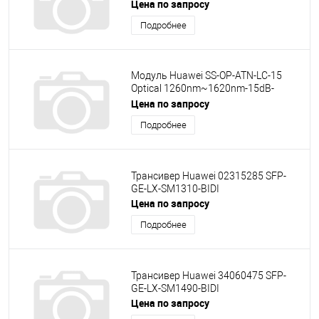
100M~2.67Gbps 5dBm 0dBm -28dBm
Цена по запросу
LC 80Km
Подробнее
Модуль Huawei SS-OP-ATN-LC-15
Optical 1260nm~1620nm-15dB-
LC/PC-45dB
Цена по запросу
Подробнее
Трансивер Huawei 02315285 SFP-
GE-LX-SM1310-BIDI
Цена по запросу
Подробнее
Трансивер Huawei 34060475 SFP-
GE-LX-SM1490-BIDI
Цена по запросу