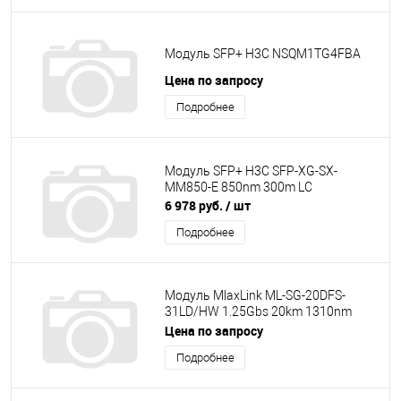
Модуль SFP+ H3C NSQM1TG4FBA
Цена по запросу
Подробнее
Модуль SFP+ H3C SFP-XG-SX-
MM850-E 850nm 300m LC
6 978 руб.
/ шт
Подробнее
Модуль MlaxLink ML-SG-20DFS-
31LD/HW 1.25Gbs 20km 1310nm
2xLC DDM HP Compatible
Цена по запросу
Подробнее