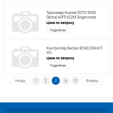
Трансивер Huawei OST015N00
Optical eSFP 622M Single-mode
Module 1310nm 15km LC
Цена по запросу
Подробнее
Контроллер Raritan BCM2-DIN-KIT-
Y01
Цена по запросу
Подробнее
Назад
1
2
3
4
12
Вперед