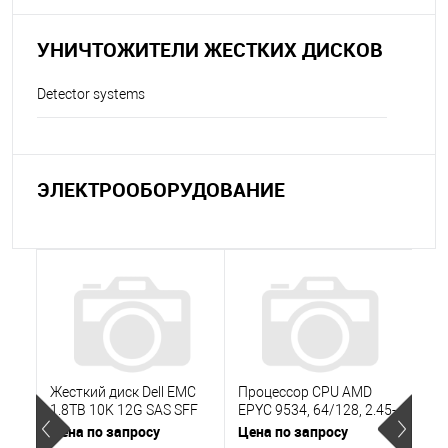
УНИЧТОЖИТЕЛИ ЖЕСТКИХ ДИСКОВ
Detector systems
ЭЛЕКТРООБОРУДОВАНИЕ
Жесткий диск Dell EMC
Процессор CPU AMD
Се
1.8TB 10K 12G SAS SFF
EPYC 9534, 64/128, 2.45-
Sup
2.5" HDD for Unity XT
3.55-3.7, 256MB, 280W, 1
Ser
Цена по запросу
Цена по запросу
Цен
(005053155)
year
no