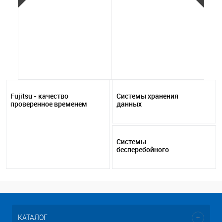
29
NV
opt
10
Fujitsu - качество
Системы хранения
проверенное временем
данных
Системы
бесперебойного
питания
КАТАЛОГ