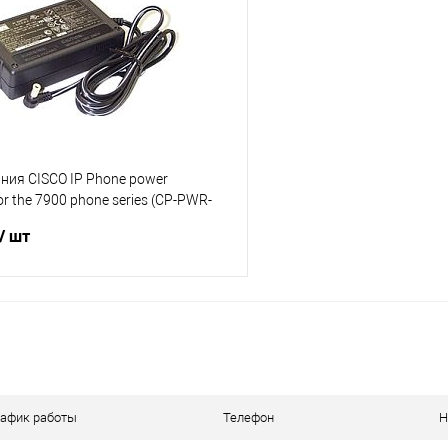
 клик
Сравнение
Купить в 1 клик
е
В наличии
В избранное
ния CISCO IP Phone power
or the 7900 phone series (CP-PWR-
/ шт
В корзину
 клик
Сравнение
е
В наличии
рафик работы
Телефон
Н