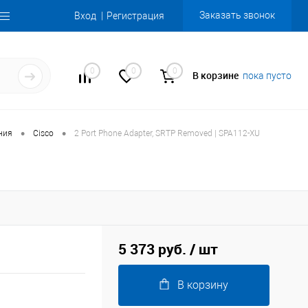
Заказать звонок
Вход
Регистрация
0
0
0
В корзине
пока пусто
•
•
ния
Cisco
2 Port Phone Adapter, SRTP Removed | SPA112-XU
5 373 руб.
/ шт
В корзину