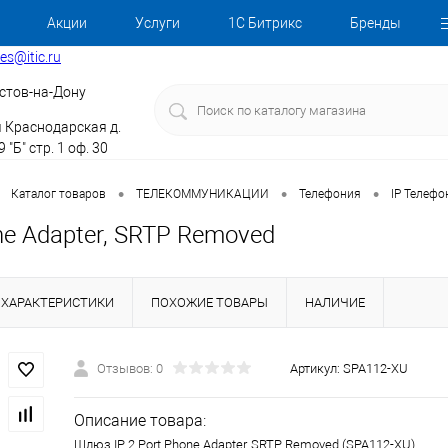
Акции
Услуги
1С Битрикс
Бренды
les@itic.ru
стов-на-Дону
я Краснодарская д.
 "Б" стр. 1 оф. 30
•
•
•
Каталог товаров
ТЕЛЕКОММУНИКАЦИИ
Телефония
IP Телефо
ne Adapter, SRTP Removed
ХАРАКТЕРИСТИКИ
ПОХОЖИЕ ТОВАРЫ
НАЛИЧИЕ
Отзывов: 0
Артикул:
SPA112-XU
Описание товара:
Шлюз IP 2 Port Phone Adapter, SRTP Removed (SPA112-XU)