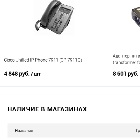
Купить в 1 клик
Сравнение
Купить в 1
В избранное
Под заказ
В избранно
Адаптер пита
Cisco Unified IP Phone 7911 (CP-7911G)
transformer f
CUBE-3=)
4 848 руб.
8 601 руб.
/ шт
В корзину
НАЛИЧИЕ В МАГАЗИНАХ
Купить в 1 клик
Сравнение
Купить в 1
В избранное
В наличии
В избранно
Название
Г