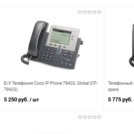
Б/У Телефония Cisco IP Phone 7942G, Global (CP-
Телефонный а
7942G)
spare
5 250 руб.
5 775 руб.
/ шт
В корзину