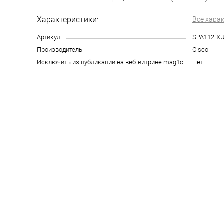
Характеристики:
Все хара
Артикул
SPA112-X
Производитель
Cisco
Исключить из публикации на веб-витрине mag1c
Нет