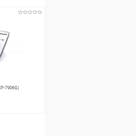
(CP-7906G)
ину