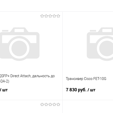
SFP+ Direct Attach, дальность до
Трансивер Cisco FET-10G
+DA-2)
7 830 руб.
/ шт
/ шт
В корзину
В корз