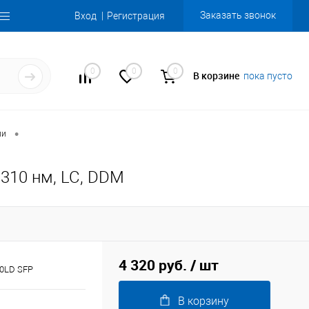
Заказать звонок
Вход
Регистрация
0
0
0
В корзине
пока пусто
•
ли
1310 нм, LC, DDM
4 320 руб.
/ шт
20LD SFP
В корзину