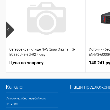
Сетевое хранилище NAS Qnap Original TS-
Источник бе
EC880U-I3-8G-R2 4-bay
EN-M3-6000
Цена по запросу
140 241 р
Каталог
Наши предложен
Источники бесперебойного
питания