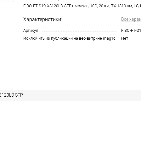
FIBO-FT-S10-X3120LD SFP+ модуль, 10G, 20 км, TX 1310 нм, LC
Характеристики:
Все хара
Артикул
FIBO-FT-S
Исключить из публикации на веб-витрине mag1c
Нет
X3120LD SFP