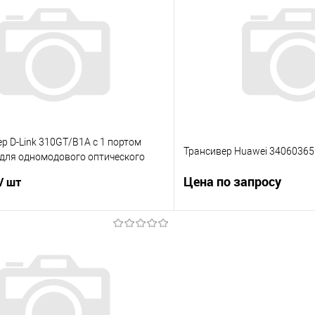
 клик
Сравнение
Купить в 1 клик
е
Под заказ
В избранное
р D-Link 310GT/B1A с 1 портом
Трансивер Huawei 34060365
 для одномодового оптического
 км)
Цена по запросу
/ шт
Запросит
В корзину
Купить в 1 клик
 клик
Сравнение
В избранное
е
Под заказ