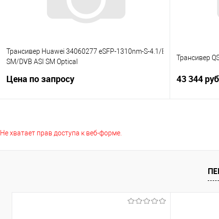
Трансивер Huawei 34060277 eSFP-1310nm-S-4.1/ESCON
Трансивер Q
SM/DVB ASI SM Optical
Transceiver,eSFP,1310nm,STM4,-15~-8dBm,-30dBm,LC,SM,15km
Цена по запросу
43 344 ру
Запросить цену
Не хватает прав доступа к веб-форме.
Купить в 1 клик
Сравнение
Купить в 1
В избранное
Под заказ
В избранно
ПЕ