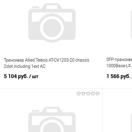
Купить в 1 клик
Сравнение
Купить в 1
В избранное
Под заказ
В избранно
SFP-трансиве
Трансивер Allied Telesis AT-CV1203-20 chassis
1000Base-LX
2slot including 1ext AC
кабеля (до 10
5 104 руб.
1 566 руб.
/ шт
В корзину
Купить в 1 клик
Сравнение
Купить в 1
В избранное
Под заказ
В избранно