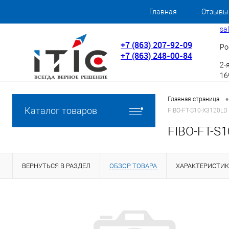
Главная
Отзывы
sa
+7 (863) 207-92-09
Ро
+7 (863) 248-00-84
2-
169
•
Главная страница
Каталог товаров
FIBO-FT-S10-X3120LD 
FIBO-FT-S1
ВЕРНУТЬСЯ В РАЗДЕЛ
ОБЗОР ТОВАРА
ХАРАКТЕРИСТИ