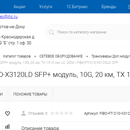
Акции
Услуги
1С Битрикс
Бренды
les@itic.ru
стов-на-Дону
я Краснодарская д.
 "Б" стр. 1 оф. 30
•
•
Каталог товаров
СЕТЕВОЕ ОБОРУДОВАНИЕ
Трансиверы/Доп.моду
SFP+ модуль, 10G, 20 км, TX 1310 нм, LC, DDM | FIBO-FT-S10-X3120LD SFP
0-X3120LD SFP+ модуль, 10G, 20 км, TX 
КИ
ПОХОЖИЕ ТОВАРЫ
Отзывов: 0
Артикул:
FIBO-FT-S10-X31
Описание товара: