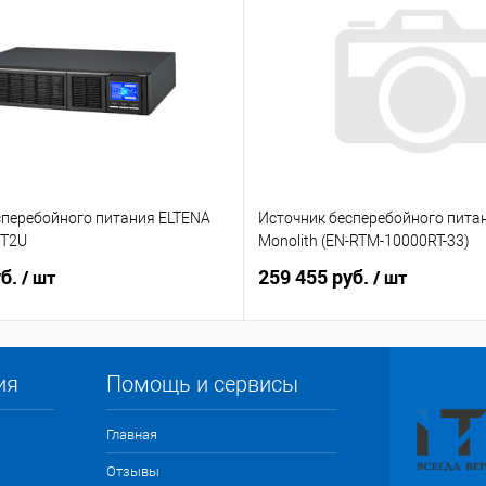
сперебойного питания ELTENA
Источник бесперебойного пита
RT2U
Monolith (EN-RTM-10000RT-33)
уб.
259 455 руб.
/ шт
/ шт
ия
Помощь и сервисы
Главная
Отзывы