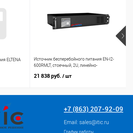
Источник бесперебойного питания EN-I2-
ния ELTENA
И
600RMLT, стоечный, 2U, линейно-
E
интерактивный, 600Ва/420Вт, длительной
21 838 руб.
8
/ шт
автономии
+7 (863) 207-92-09
Email:
sales@itic.ru
График работы