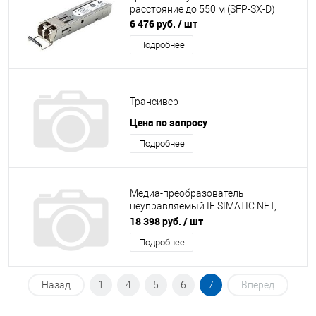
расстояние до 550 м (SFP-SX-D)
6 476 руб.
/ шт
Подробнее
Трансивер
Цена по запросу
Подробнее
Медиа-преобразователь
неуправляемый IE SIMATIC NET,
SCALANCE X101-1 (6GK5101-1BB00-
18 398 руб.
/ шт
2AA3)
Подробнее
Назад
1
4
5
6
7
Вперед