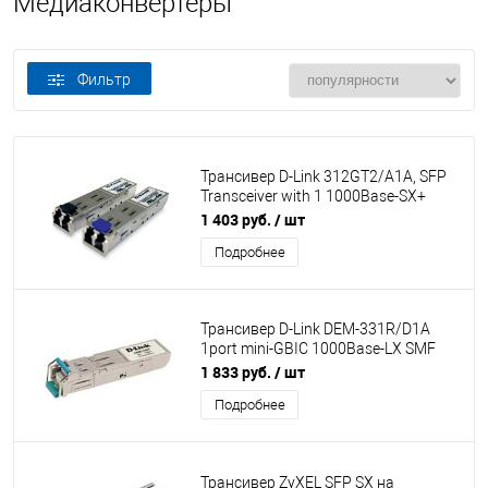
Медиаконвертеры
Фильтр
Трансивер D-Link 312GT2/A1A, SFP
Transceiver with 1 1000Base-SX+
port.Up to 2km, multi-mode Fiber,
1 403 руб.
/ шт
Duplex LC connector, Transmitting and
Подробнее
Receiving wa
Трансивер D-Link DEM-331R/D1A
1port mini-GBIC 1000Base-LX SMF
WDM SFP 40km LC
1 833 руб.
/ шт
Подробнее
Трансивер ZyXEL SFP SX на